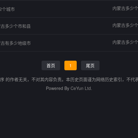
内蒙古多少
2个城市
内蒙古多少
蒙古多少个市和县
内蒙古多少
蒙古有多少地级市
首页
1
尾页
程序 的作者无关，不对其内容负责。本历史页面谨为网络历史索引，不代
Powered By
CeYun Ltd.