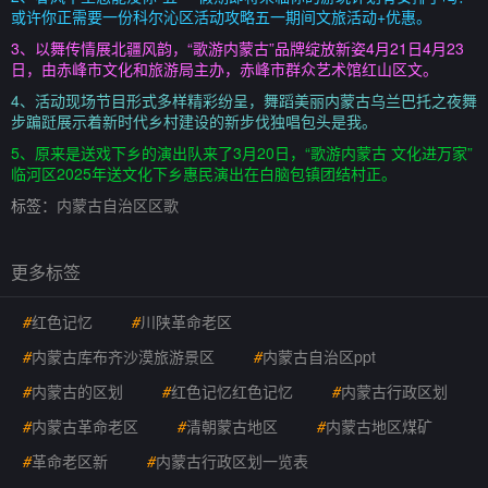
或许你正需要一份科尔沁区活动攻略五一期间文旅活动+优惠。
3、以舞传情展北疆风韵，“歌游内蒙古”品牌绽放新姿4月21日4月23
日，由赤峰市文化和旅游局主办，赤峰市群众艺术馆红山区文。
4、活动现场节目形式多样精彩纷呈，舞蹈美丽内蒙古乌兰巴托之夜舞
步蹁跹展示着新时代乡村建设的新步伐独唱包头是我。
5、原来是送戏下乡的演出队来了3月20日，“歌游内蒙古 文化进万家”
临河区2025年送文化下乡惠民演出在白脑包镇团结村正。
标签：
内蒙古自治区区歌
更多标签
#
红色记忆
#
川陕革命老区
#
内蒙古库布齐沙漠旅游景区
#
内蒙古自治区ppt
#
内蒙古的区划
#
红色记忆红色记忆
#
内蒙古行政区划
#
内蒙古革命老区
#
清朝蒙古地区
#
内蒙古地区煤矿
#
革命老区新
#
内蒙古行政区划一览表