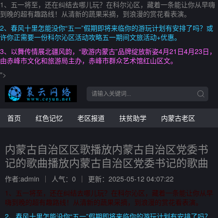
1、五一将至，还在纠结去哪儿玩？在科尔沁区，藏着一条能让你从早嗨
到晚的超有趣路线！从清新的蔬果采摘，到浪漫的赏花看表演。
2、春风十里怎能没你“五一”假期即将来临你的游玩计划有安排了吗？或
许你正需要一份科尔沁区活动攻略五一期间文旅活动+优惠。
3、以舞传情展北疆风韵，“歌游内蒙古”品牌绽放新姿4月21日4月23日，
由赤峰市文化和旅游局主办，赤峰市群众艺术馆红山区文。
">
首页
红色记忆
老区报道
扶贫助学
内蒙古老区
内蒙古自治区区歌播放内蒙古自治区党委书
记的歌曲播放内蒙古自治区党委书记的歌曲
作者:admin
人气：0
更新：2025-05-12 04:07:22
1、五一将至，还在纠结去哪儿玩？在科尔沁区，藏着一条能让你从早
嗨到晚的超有趣路线！从清新的蔬果采摘，到浪漫的赏花看表演。
2、春风十里怎能没你“五一”假期即将来临你的游玩计划有安排了吗？